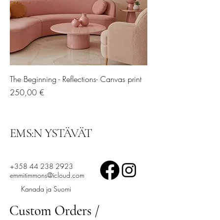
The Beginning - Reflections- Canvas print
Hinta
250,00 €
EMS:N YSTÄVÄT
+358 44 238 2923
emmitimmons@icloud.com
Kanada ja Suomi
Custom Orders /