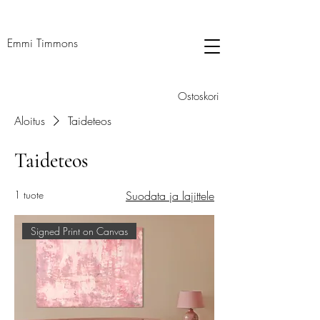
Emmi Timmons
Ostoskori
Aloitus
Taideteos
Taideteos
1 tuote
Suodata ja lajittele
Signed Print on Canvas