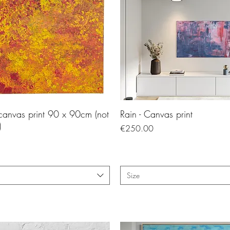
 canvas print 90 x 90cm (not
Rain - Canvas print
)
Price
€250.00
Size