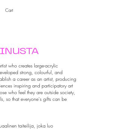
Cart
MINUSTA
tist who creates large-acrylic
veloped strong, colourful, and
ablish a career as an artist, producing
ences inspiring and participatory art
those who feel they are outside society,
s, so that everyone's gifts can be
linen taiteilija, joka luo