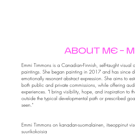
Home
Portfolio
Shop
Events
More
ns
ABOUT ME - 
Emmi Timmons is a Canadian-Finnish, self-taught visual ar
paintings. She began painting in 2017 and has since de
emotionally resonant abstract expression. She aims to est
both public and private commissions, while offering audi
experiences. "I bring visibility, hope, and inspiration to 
outside the typical developmental path or prescribed goal
seen."
Emmi Timmons on kanadan-suomalainen, itseoppinut visuaa
suurikokoisia