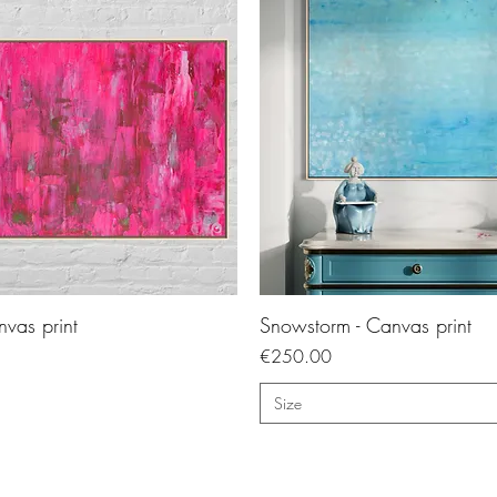
nvas print
Snowstorm - Canvas print
Price
€250.00
Size