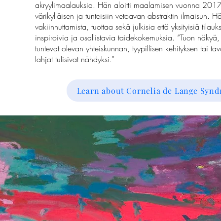
akryylimaalauksia. Hän aloitti maalamisen vuonna 2017 
värikylläisen ja tunteisiin vetoavan abstraktin ilmaisun. Hän
vakiinnuttamista, tuottaa sekä julkisia että yksityisiä tilauk
inspiroivia ja osallistavia taidekokemuksia. “Tuon näkyä, 
tuntevat olevan yhteiskunnan, tyypillisen kehityksen tai tav
lahjat tulisivat nähdyksi.”
Learn about Cornelia de Lange Syn