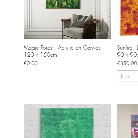
Magic Forest - Acrylic on Canvas
Sunfire -
120 x 150cm
90 x 90c
Price
Price
€0.00
€350.00
Size