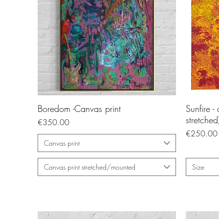
Boredom -Canvas print
Sunfire -
stretched
Price
€350.00
Price
€250.00
Canvas print
Canvas print stretched/mounted
Size