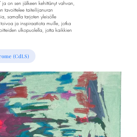
ja on sen jälkeen kehittänyt vahvan,
 tavoittelee taiteilijanuran
sia, samalla tarjoten yleisölle
toivoa ja inspiraatiota muille, jotka
oitteiden ulkopuolella, jotta kaikkien
drome (CdLS)