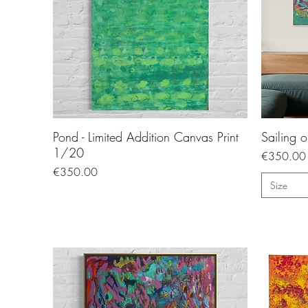
Pond - Limited Addition Canvas Print
Sailing 
1/20
Price
€350.00
Price
€350.00
Size