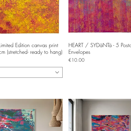
 Limited Edition canvas print
HEART / SYDäNTä - 5 Post
m (stretched- ready to hang)
Envelopes
Price
€10.00