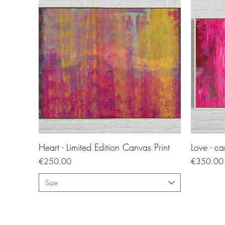
Heart - Limited Edition Canvas Print
Love - ca
Price
Price
€250.00
€350.00
Size